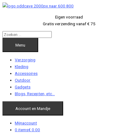
Ga
naar
Eigen voorraad
de
Gratis verzending vanaf € 75
inhoud
Menu
Verzorging
Kleding
Accessoires
Outdoor
Gadgets
Blogs, Recepten, etc…
Account en Mandje
Mijnaccount
0 items
€ 0.00