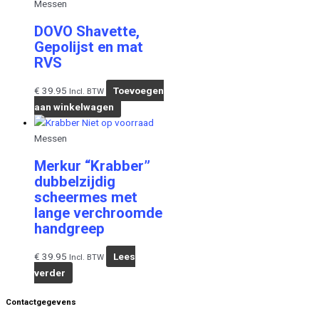
Messen
DOVO Shavette,
Gepolijst en mat
RVS
€
39.95
Toevoegen
Incl. BTW
aan winkelwagen
Niet op voorraad
Messen
Merkur “Krabber”
dubbelzijdig
scheermes met
lange verchroomde
handgreep
€
39.95
Lees
Incl. BTW
verder
Contactgegevens