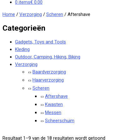
0 items
€ 0.00
Home
/
Verzorging
/
Scheren
/ Aftershave
Categorieën
Gadgets, Toys and Tools
Kleding
Outdoor, Camping, Hiking, Biking
Verzorging
Baardverzorging
Haarverzorging
Scheren
Aftershave
Kwasten
Messen
Scheerschuim
Resultaat 1–9 van de 18 resultaten wordt getoond