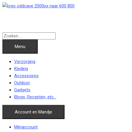
Ga
naar
de
inhoud
Menu
Verzorging
Kleding
Accessoires
Outdoor
Gadgets
Blogs, Recepten, etc…
Account en Mandje
Mijnaccount