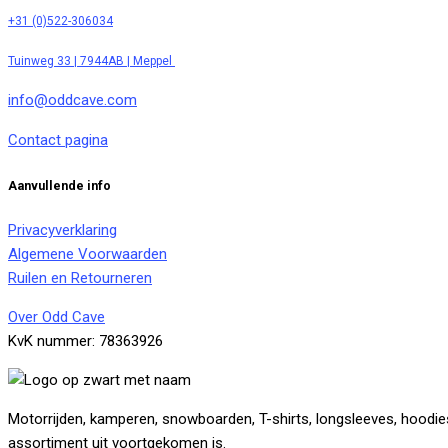
+31 (0)522-306034
Tuinweg 33 | 7944AB | Meppel
info@oddcave.com
Contact pagina
Aanvullende info
Privacyverklaring
Algemene Voorwaarden
Ruilen en Retourneren
Over Odd Cave
KvK nummer: 78363926
Motorrijden, kamperen, snowboarden, T-shirts, longsleeves, hoodies,
assortiment uit voortgekomen is.