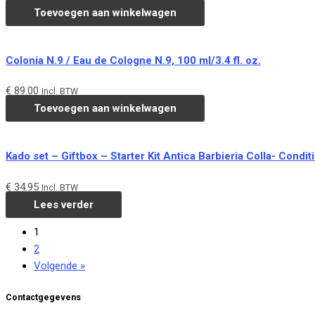
Toevoegen aan winkelwagen
Colonia N.9 / Eau de Cologne N.9, 100 ml/3.4 fl. oz.
€
89.00
Incl. BTW
Toevoegen aan winkelwagen
Kado set – Giftbox – Starter Kit Antica Barbieria Colla- Cond
€
34.95
Incl. BTW
Lees verder
1
2
Volgende »
Contactgegevens