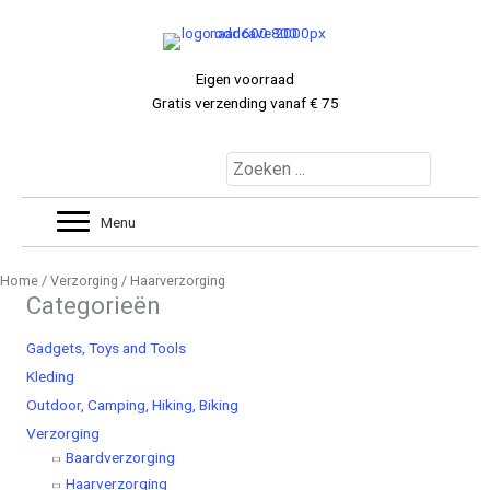
Ga
naar
de
Eigen voorraad
inhoud
Gratis verzending vanaf € 75
MIJNACCOUNT
0 ITEMS
€ 0.00
Menu
Home
/
Verzorging
/ Haarverzorging
Categorieën
Gadgets, Toys and Tools
Kleding
Outdoor, Camping, Hiking, Biking
Verzorging
Baardverzorging
Haarverzorging