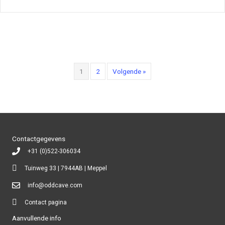
1
2
Volgende »
Contactgegevens
+31 (0)522-306034
Tuinweg 33 | 7944AB | Meppel
info@oddcave.com
Contact pagina
Aanvullende info