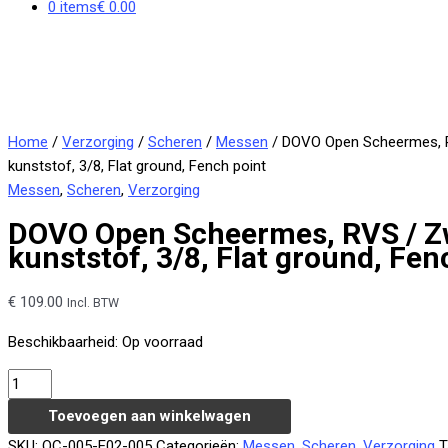
0 items
€ 0.00
Home
/
Verzorging
/
Scheren
/
Messen
/ DOVO Open Scheermes, 
kunststof, 3/8, Flat ground, Fench point
Messen
,
Scheren
,
Verzorging
DOVO Open Scheermes, RVS / Z
kunststof, 3/8, Flat ground, Fen
€
109.00
Incl. BTW
Beschikbaarheid:
Op voorraad
DOVO
Open
Toevoegen aan winkelwagen
Scheermes,
SKU:
OC-005-E02-005
Categorieën:
Messen
,
Scheren
,
Verzorging
T