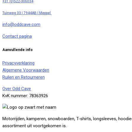
+31 (0)522-306034
Tuinweg 33 | 7944AB | Meppel
info@oddcave.com
Contact pagina
Aanvullende info
Privacyverklaring
Algemene Voorwaarden
Ruilen en Retourneren
Over Odd Cave
KvK nummer: 78363926
Motorrijden, kamperen, snowboarden, T-shirts, longsleeves, hoodies,
assortiment uit voortgekomen is.