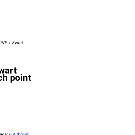
RVS / Zwart
wart
ch point
ags:
cut throat