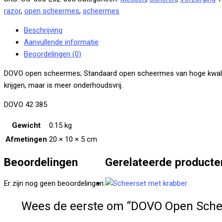
RVS
razor
,
open scheermes
,
scheermes
/
Zwart
Beschrijving
kunststof,
Aanvullende informatie
3/8,
Beoordelingen (0)
Flat
ground,
DOVO open scheermes; Standaard open scheermes van hoge kwalitei
Fench
krijgen, maar is meer onderhoudsvrij.
point
DOVO 42 385
aantal
Gewicht
0.15 kg
Afmetingen
20 × 10 × 5 cm
Beoordelingen
Gerelateerde producte
Er zijn nog geen beoordelingen.
Wees de eerste om “DOVO Open Scheer