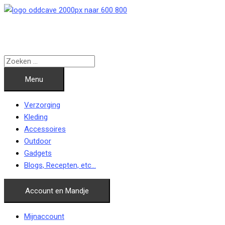
Ga
naar
de
inhoud
Menu
Verzorging
Kleding
Accessoires
Outdoor
Gadgets
Blogs, Recepten, etc…
Account en Mandje
Mijnaccount