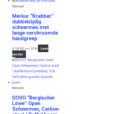
Niet op voorraad
Messen
Merkur “Krabber”
dubbelzijdig
scheermes met
lange verchroomde
handgreep
€
39.95
Lees
Incl. BTW
verder
Messen
DOVO “Bergischer
Löwe” Open
Scheermes, Carbon