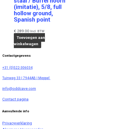
staal / Buffel hoorn
(imitatie), 5/8, full
hollow ground,
Spanish point
€
289.00
Incl. BTW
Toevoegen aan
winkelwagen
Contactgegevens
+31 (0)522-306034
Tuinweg 33 | 7944AB | Meppel
info@oddcave.com
Contact pagina
Aanvullende info
Privacyverklaring