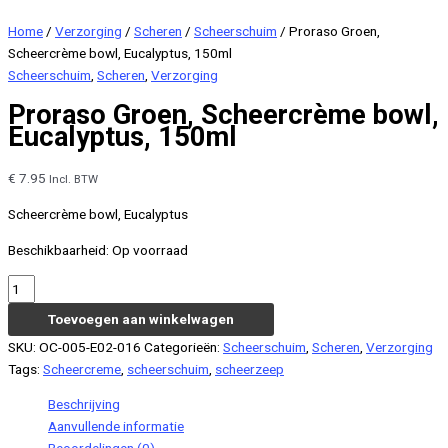
Home
/
Verzorging
/
Scheren
/
Scheerschuim
/ Proraso Groen,
Scheercrème bowl, Eucalyptus, 150ml
Scheerschuim
,
Scheren
,
Verzorging
Proraso Groen, Scheercrème bowl,
Eucalyptus, 150ml
€
7.95
Incl. BTW
Scheercrème bowl, Eucalyptus
Beschikbaarheid:
Op voorraad
Proraso
Groen,
Toevoegen aan winkelwagen
Scheercrème
SKU:
OC-005-E02-016
Categorieën:
Scheerschuim
,
Scheren
,
Verzorging
bowl,
Tags:
Scheercreme
,
scheerschuim
,
scheerzeep
Eucalyptus,
150ml
Beschrijving
aantal
Aanvullende informatie