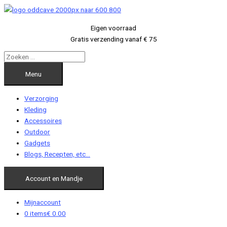
Ga
naar
Eigen voorraad
de
Gratis verzending vanaf € 75
inhoud
Menu
Verzorging
Kleding
Accessoires
Outdoor
Gadgets
Blogs, Recepten, etc…
Account en Mandje
Mijnaccount
0 items
€ 0.00