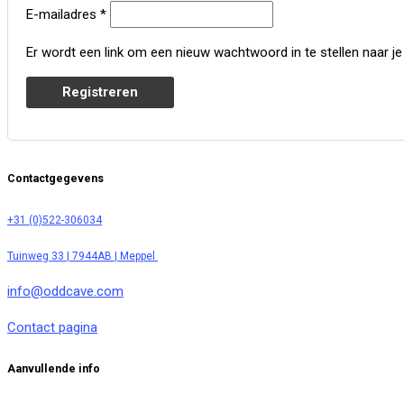
Vereist
E-mailadres
*
Er wordt een link om een nieuw wachtwoord in te stellen naar j
Registreren
Contactgegevens
+31 (0)522-306034
Tuinweg 33 | 7944AB | Meppel
info@oddcave.com
Contact pagina
Aanvullende info