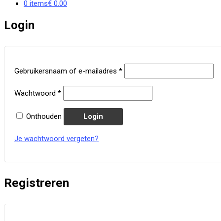
0 items
€ 0.00
Login
Vereist
Gebruikersnaam of e-mailadres
*
Vereist
Wachtwoord
*
Onthouden
Login
Je wachtwoord vergeten?
Registreren