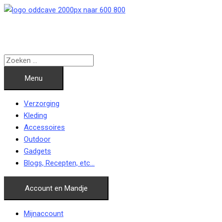
Ga
naar
de
inhoud
Menu
Verzorging
Kleding
Accessoires
Outdoor
Gadgets
Blogs, Recepten, etc…
Account en Mandje
Mijnaccount