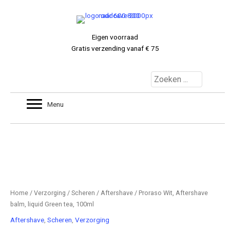
Ga
naar
de
Eigen voorraad
inhoud
Gratis verzending vanaf € 75
MIJNACCOUNT
Menu
0 ITEMS
€ 0.00
Home
/
Verzorging
/
Scheren
/
Aftershave
/ Proraso Wit, Aftershave
balm, liquid Green tea, 100ml
Aftershave
,
Scheren
,
Verzorging