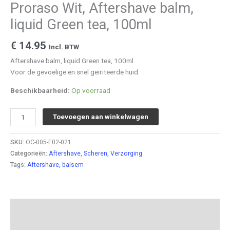
Proraso Wit, Aftershave balm,
liquid Green tea, 100ml
€
14.95
Incl. BTW
Aftershave balm, liquid Green tea, 100ml
Voor de gevoelige en snel geïriteerde huid.
Beschikbaarheid:
Op voorraad
Proraso
Toevoegen aan winkelwagen
Wit,
Aftershave
SKU:
OC-005-E02-021
balm,
Categorieën:
Aftershave
,
Scheren
,
Verzorging
liquid
Tags:
Aftershave
,
balsem
Green
tea,
100ml
aantal
Beschrijving
Aanvullende informatie