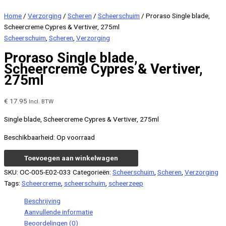
Home
/
Verzorging
/
Scheren
/
Scheerschuim
/ Proraso Single blade,
Scheercreme Cypres & Vertiver, 275ml
Scheerschuim
,
Scheren
,
Verzorging
Proraso Single blade,
Scheercreme Cypres & Vertiver,
275ml
€
17.95
Incl. BTW
Single blade, Scheercreme Cypres & Vertiver, 275ml
Beschikbaarheid:
Op voorraad
Proraso
Toevoegen aan winkelwagen
Single
SKU:
OC-005-E02-033
Categorieën:
Scheerschuim
,
Scheren
,
Verzorging
blade,
Tags:
Scheercreme
,
scheerschuim
,
scheerzeep
Scheercreme
Cypres
Beschrijving
&
Aanvullende informatie
Vertiver,
Beoordelingen (0)