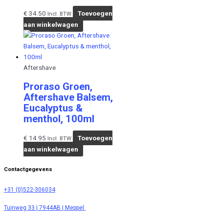
€
34.50
Toevoegen
Incl. BTW
aan winkelwagen
Aftershave
Proraso Groen,
Aftershave Balsem,
Eucalyptus &
menthol, 100ml
€
14.95
Toevoegen
Incl. BTW
aan winkelwagen
Contactgegevens
+31 (0)522-306034
Tuinweg 33 | 7944AB | Meppel