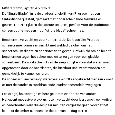
275ml
Scheercreme, Cypres & Vertiver
aantal
De “Single Blade” lijn is de professionele lijn van Proraso met een
fantastische qualiteit, gemaakt met onderscheidende formules en
geuren. Het zijn rijke en decadente texturen, perfect voor de traditionele
scheerroutine met een mooi “single blade” scheermes.
Beschermt, verzacht en voorkomt irritatie. De klassieke Proraso
scheercreme formule is verrijkt met weldadige olien om het
scheerschuim diepte en consistentie te geven. Ontwikkeld om de huid te
beschermen tegen het scheermes en te zorgen voor een gladde
scheerbeurt. De alkalische pH van de zeep zorgt ervoor dat water wordt
opgenomen door de baardharen, die hierdoor snel zacht worden om
gemakkelijk te kunnen scheren.
De scheerschuimcreme op waterbasis wordt aangebracht met een kwast
of met de handen in ronddraaiende, huidmasserende bewegingen.
Een droge, houtachtige en hete geur met eindnoten van amber.
Het opent met zuivere cyprusnoten, verzacht door bergamot, een vetiver
en cederhouten kern die een paar minuten vergezeld gaat, voordat het
leidt tot de amber nuances die de rest van de dag sieren.