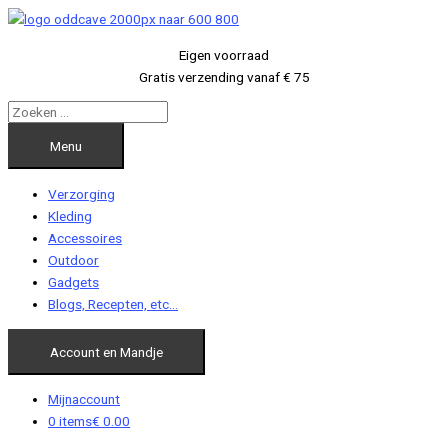
Ga
naar
Eigen voorraad
de
Gratis verzending vanaf € 75
inhoud
Menu
Verzorging
Kleding
Accessoires
Outdoor
Gadgets
Blogs, Recepten, etc…
Account en Mandje
Mijnaccount
0 items
€ 0.00