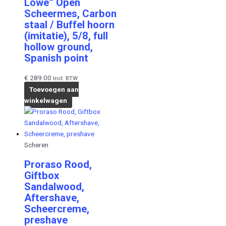
Löwe” Open
Scheermes, Carbon
staal / Buffel hoorn
(imitatie), 5/8, full
hollow ground,
Spanish point
€
289.00
Incl. BTW
Toevoegen aan
winkelwagen
Scheren
Proraso Rood,
Giftbox
Sandalwood,
Aftershave,
Scheercreme,
preshave