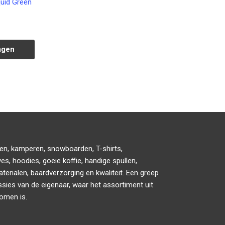
quid Green
agen
den, kamperen, snowboarden, T-shirts,
es, hoodies, goeie koffie, handige spullen,
erialen, baardverzorging en kwaliteit. Een greep
ssies van de eigenaar, waar het assortiment uit
omen is.