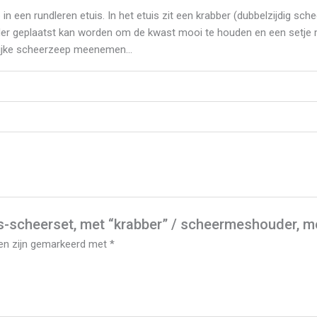
kwast
n een rundleren etuis. In het etuis zit een krabber (dubbelzijdig sc
aantal
der geplaatst kan worden om de kwast mooi te houden en een setje m
erlijke scheerzeep meenemen…
scheerset, met “krabber” / scheermeshouder, me
den zijn gemarkeerd met
*