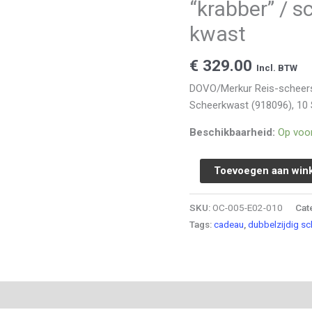
“krabber” / 
kwast
€
329.00
Incl. BTW
DOVO/Merkur Reis-scheers
Scheerkwast (918096), 10
Beschikbaarheid:
Op voo
DOVO/Merkur
Toevoegen aan win
Reis-
scheerset,
SKU:
OC-005-E02-010
Cat
met
Tags:
cadeau
,
dubbelzijdig s
"krabber"
/
scheermeshouder,
mesjes
en (0)
en