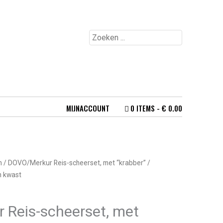
MIJNACCOUNT
0 ITEMS
€ 0.00
n
/ DOVO/Merkur Reis-scheerset, met “krabber” /
n kwast
 Reis-scheerset, met