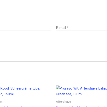
E-mail
*
im
Aftershave