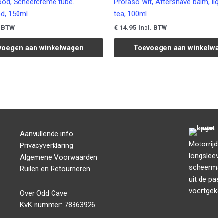
ood, Scheercrème tube,
Proraso Wit, Aftershave balm, li
d, 150ml
tea, 100ml
€
14.95
. BTW
Incl. BTW
voegen aan winkelwagen
Toevoegen aan winkelw
Aanvullende info
Motorrij
Privacyverklaring
longsleev
Algemene Voorwaarden
scheermat
Ruilen en Retourneren
uit de pa
voortgek
Over Odd Cave
KvK nummer: 78363926