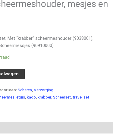
scheermeshouder, mesjes en
et, Met “krabber” scheermeshouder (9038001),
 Scheermessjes (90910000)
rraad
kelwagen
egorieën:
Scheren
,
Verzorging
cheermes
,
etuis
,
kado
,
krabber
,
Scheerset
,
travel set