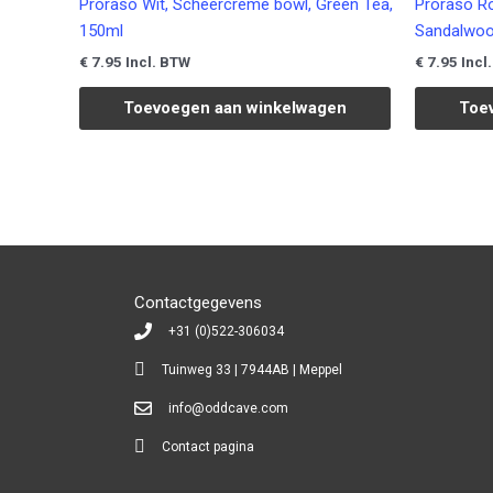
Proraso Wit, Scheercrème bowl, Green Tea,
Proraso R
150ml
Sandalwoo
€
7.95
€
7.95
Incl. BTW
Incl
Toevoegen aan winkelwagen
Toe
Contactgegevens
+31 (0)522-306034
Tuinweg 33 | 7944AB | Meppel
info@oddcave.com
Contact pagina