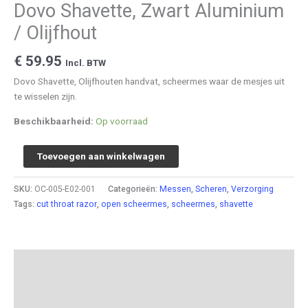
Dovo Shavette, Zwart Aluminium
/ Olijfhout
€
59.95
Incl. BTW
Dovo Shavette, Olijfhouten handvat, scheermes waar de mesjes uit
te wisselen zijn.
Beschikbaarheid:
Op voorraad
Dovo
Toevoegen aan winkelwagen
Shavette,
Zwart
SKU:
OC-005-E02-001
Categorieën:
Messen
,
Scheren
,
Verzorging
Aluminium
Tags:
cut throat razor
,
open scheermes
,
scheermes
,
shavette
/
Olijfhout
aantal
Beschrijving
Aanvullende informatie