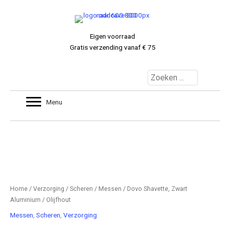
Ga
naar
de
Eigen voorraad
inhoud
Gratis verzending vanaf € 75
MIJNACCOUNT
Menu
0 ITEMS
€ 0.00
Home
/
Verzorging
/
Scheren
/
Messen
/ Dovo Shavette, Zwart
Aluminium / Olijfhout
Messen
,
Scheren
,
Verzorging