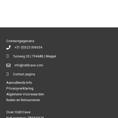
heeft
meerdere
variaties.
Deze
optie
kan
gekozen
Contactgegevens
worden
+31 (0)522-306034
op
de
Tuinweg 33 | 7944AB | Meppel
productpagina
info@oddcave.com
Contact pagina
Aanvullende info
Privacyverklaring
Algemene Voorwaarden
Ruilen en Retourneren
Over Odd Cave
KvK nummer: 78363926