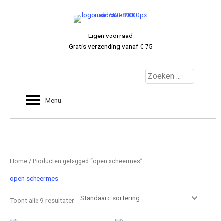
Ga
naar
de
Eigen voorraad
inhoud
Gratis verzending vanaf € 75
MIJNACCOUNT
Menu
0 ITEMS
€ 0.00
Home
/ Producten getagged “open scheermes”
open scheermes
Toont alle 9 resultaten