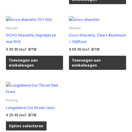
Messen
Messen
DOVO Shavette, Gepolijst en
Dovo Shavette, Zwart Aluminium
mat RVS
/ Olijfhout
Incl. BTW
Incl. BTW
€
39.95
€
59.95
Toevoegen aan
Toevoegen aan
winkelwagen
winkelwagen
Kleding
Longsleeve Cut throat razor
Incl. BTW
€
29.95
Dit
Opties selecteren
product