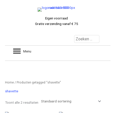
Ga
naar
de
Eigen voorraad
inhoud
Gratis verzending vanaf € 75
MIJNACCOUNT
Menu
0 ITEMS
€ 0.00
Home
/ Producten getagged “shavette”
shavette
Toont alle 2 resultaten