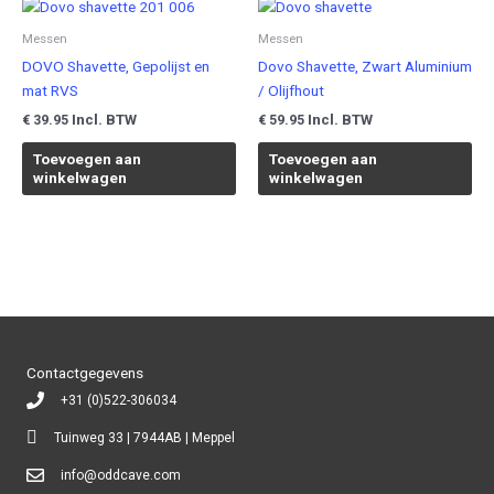
Messen
Messen
DOVO Shavette, Gepolijst en
Dovo Shavette, Zwart Aluminium
mat RVS
/ Olijfhout
Incl. BTW
Incl. BTW
€
39.95
€
59.95
Toevoegen aan
Toevoegen aan
winkelwagen
winkelwagen
Contactgegevens
+31 (0)522-306034
Tuinweg 33 | 7944AB | Meppel
info@oddcave.com