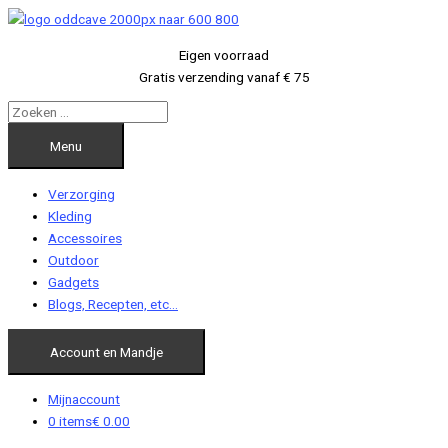
Ga
naar
Eigen voorraad
de
Gratis verzending vanaf € 75
inhoud
Menu
Verzorging
Kleding
Accessoires
Outdoor
Gadgets
Blogs, Recepten, etc…
Account en Mandje
Mijnaccount
0 items
€ 0.00