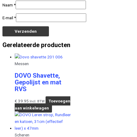
Naam
*
E-mail
*
Gerelateerde producten
Messen
DOVO Shavette,
Gepolijst en mat
RVS
€
39.95
Toevoegen
Incl. BTW
aan winkelwagen
Scheren