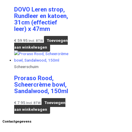
DOVO Leren strop,
Rundleer en katoen,
31cm (effectief
leer) x 47mm
€
59.95
Toevoegen
Incl. BTW
aan winkelwagen
Scheerschuim
Proraso Rood,
Scheercrème bowl,
Sandalwood, 150ml
€
7.95
Toevoegen
Incl. BTW
aan winkelwagen
Contactgegevens