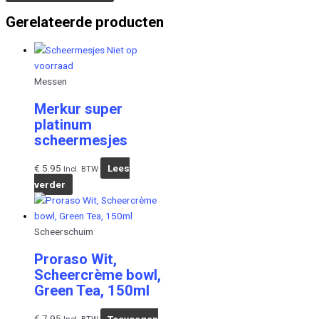
Gerelateerde producten
Niet op
voorraad
Messen
Merkur super
platinum
scheermesjes
€
5.95
Lees
Incl. BTW
verder
Scheerschuim
Proraso Wit,
Scheercrème bowl,
Green Tea, 150ml
€
7.95
Toevoegen