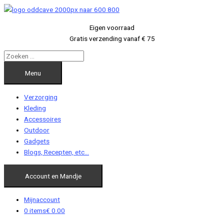
Ga
naar
Eigen voorraad
de
Gratis verzending vanaf € 75
inhoud
Menu
Verzorging
Kleding
Accessoires
Outdoor
Gadgets
Blogs, Recepten, etc…
Account en Mandje
Mijnaccount
0 items
€ 0.00