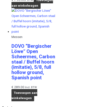
Incl. BTW
aan winkelwagen
Messen
DOVO “Bergischer
Löwe” Open
Scheermes, Carbon
staal / Buffel hoorn
(imitatie), 5/8, full
hollow ground,
Spanish point
€
289.00
Incl. BTW
Toevoegen aan
winkelwagen