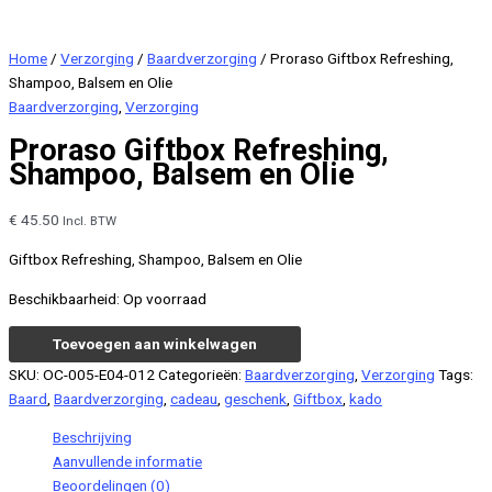
Home
/
Verzorging
/
Baardverzorging
/ Proraso Giftbox Refreshing,
Shampoo, Balsem en Olie
Baardverzorging
,
Verzorging
Proraso Giftbox Refreshing,
Shampoo, Balsem en Olie
€
45.50
Incl. BTW
Giftbox Refreshing, Shampoo, Balsem en Olie
Beschikbaarheid:
Op voorraad
Proraso
Toevoegen aan winkelwagen
Giftbox
SKU:
OC-005-E04-012
Categorieën:
Baardverzorging
,
Verzorging
Tags:
Refreshing,
Baard
,
Baardverzorging
,
cadeau
,
geschenk
,
Giftbox
,
kado
Shampoo,
Balsem
Beschrijving
en
Aanvullende informatie
Olie
Beoordelingen (0)