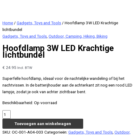
Home
/
Gadgets, Toys and Tools
/ Hoofdlamp 3W LED Krachtige
lichtbundel
Gadgets, Toys and Tools
,
Outdoor, Camping, Hiking, Biking
Hoofdlamp 3W LED Krachtige
lichtbundel
€
24.95
Incl. BTW
Superfelle hoofdlamp, ideaal voor de nachtelijke wandeling of bij het
nachtvissen. In de batterijhouder aan de achterkant zit nog een rood LED
lampje, zodat je ook van achter zichtbaar bent.
Beschikbaarheid:
Op voorraad
Hoofdlamp
3W
Toevoegen aan winkelwagen
LED
SKU:
OC-001-A04-003
Categorieën:
Gadgets, Toys and Tools
,
Outdoor,
Krachtige