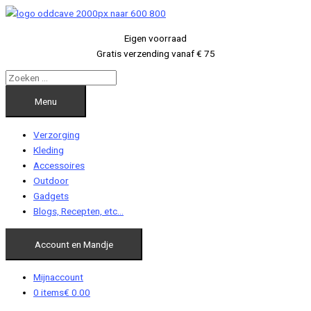
Ga
naar
Eigen voorraad
de
Gratis verzending vanaf € 75
inhoud
Menu
Verzorging
Kleding
Accessoires
Outdoor
Gadgets
Blogs, Recepten, etc…
Account en Mandje
Mijnaccount
0 items
€ 0.00