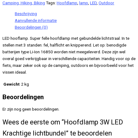
Camping, Hiking, Biking
Tags:
Hoofdlamp
,
lamp
,
LED
,
Outdoor
lichtbundel
aantal
Beschrijving
Aanvullende informatie
Beoordelingen (0)
LED hooflamp. Super felle hoofdlamp met gebundelde lichtstraal. In te
stellen met 3 standen: fel, halflicht en knipperend. Let op: benodigde
batterijen type Li-Ion 16850 worden niet meegeleverd. Deze zijn wel
overal goed verkrijgbaar in verschillende capaciteiten. Handig voor op de
fiets, maar zeker ook op de camping, outdoors en bijvoorbeeld voor het
vissen ideaal.
Gewicht
2 kg
Beoordelingen
Er zijn nog geen beoordelingen.
Wees de eerste om “Hoofdlamp 3W LED
Krachtige lichtbundel” te beoordelen