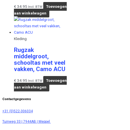
€
34.95
Toevoegen
Incl. BTW
aan winkelwagen
Kleding
Rugzak
middelgroot,
schooltas met veel
vakken, Camo ACU
€
34.95
Toevoegen
Incl. BTW
aan winkelwagen
Contactgegevens
+31 (0)522-306034
Tuinweg 33 | 7944AB | Meppel