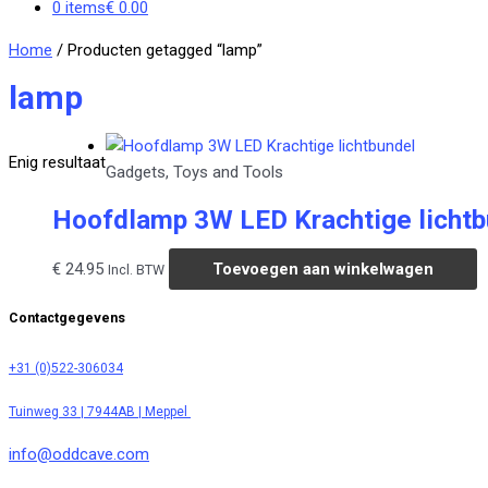
0 items
€ 0.00
Home
/ Producten getagged “lamp”
lamp
Enig resultaat
Gadgets, Toys and Tools
Hoofdlamp 3W LED Krachtige lichtb
€
24.95
Toevoegen aan winkelwagen
Incl. BTW
Contactgegevens
+31 (0)522-306034
Tuinweg 33 | 7944AB | Meppel
info@oddcave.com