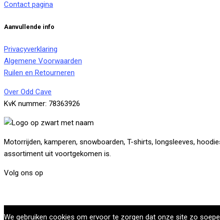
Contact pagina
Aanvullende info
Privacyverklaring
Algemene Voorwaarden
Ruilen en Retourneren
Over Odd Cave
KvK nummer: 78363926
Motorrijden, kamperen, snowboarden, T-shirts, longsleeves, hoodies,
assortiment uit voortgekomen is.
Volg ons op
We gebruiken cookies om ervoor te zorgen dat onze site zo soepel m