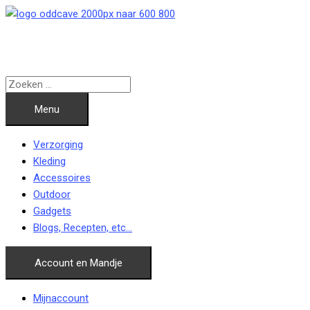
Ga
naar
de
inhoud
Menu
Verzorging
Kleding
Accessoires
Outdoor
Gadgets
Blogs, Recepten, etc…
Account en Mandje
Mijnaccount