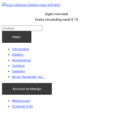
Ga
naar
Eigen voorraad
de
Gratis verzending vanaf € 75
inhoud
Menu
Verzorging
Kleding
Accessoires
Outdoor
Gadgets
Blogs, Recepten, etc…
Account en Mandje
Mijnaccount
0 items
€ 0.00