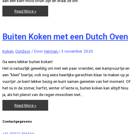
aan één kant mooi bruin zijn en draai ze om.
Stoofpot
Read More »
Sukadelappen
met
gepofte
Buiten Koken met een Dutch Oven
aardappelen
Koken
,
Outdoor
/ Door
Herman
/
3 november 2020
Ga eens lekker buiten koken!
Het is natuurlijk geweldig om met een paar vrienden, een kampvuurtje en
een “klein” biertje, ook nog eens heerlijke gerechten klaar te maken op je
vuurtje! Je bent lekker bezig en kunt samen genieten van het moment. Of
het nu in de zomer, herfst, winter of lente is, buiten koken kan altijd! Nou
ja, als het plenst van de regen misschien niet…
Buiten
Read More »
Koken
met
Contactgegevens
een
Dutch