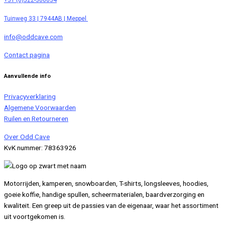
+31 (0)522-306034
Oven
Tuinweg 33 | 7944AB | Meppel
info@oddcave.com
Contact pagina
Aanvullende info
Privacyverklaring
Algemene Voorwaarden
Ruilen en Retourneren
Over Odd Cave
KvK nummer: 78363926
Motorrijden, kamperen, snowboarden, T-shirts, longsleeves, hoodies,
goeie koffie, handige spullen, scheermaterialen, baardverzorging en
kwaliteit. Een greep uit de passies van de eigenaar, waar het assortiment
uit voortgekomen is.