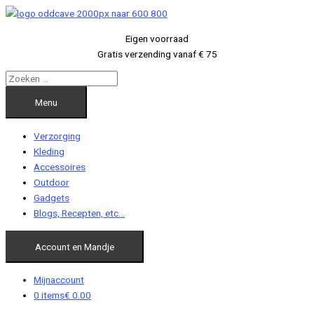
Ga
naar
Eigen voorraad
de
Gratis verzending vanaf € 75
inhoud
Menu
Verzorging
Kleding
Accessoires
Outdoor
Gadgets
Blogs, Recepten, etc…
Account en Mandje
Mijnaccount
0 items
€ 0.00