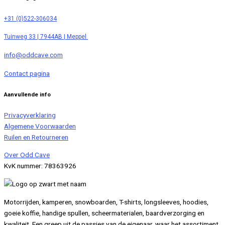
+31 (0)522-306034
Tuinweg 33 | 7944AB | Meppel
info@oddcave.com
Contact pagina
Aanvullende info
Privacyverklaring
Algemene Voorwaarden
Ruilen en Retourneren
Over Odd Cave
KvK nummer: 78363926
Motorrijden, kamperen, snowboarden, T-shirts, longsleeves, hoodies,
goeie koffie, handige spullen, scheermaterialen, baardverzorging en
kwaliteit. Een greep uit de passies van de eigenaar, waar het assortiment