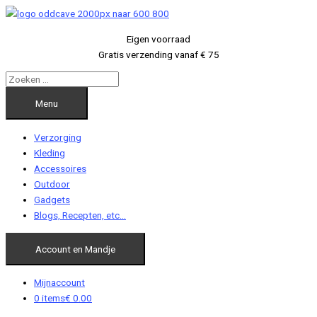
Ga
naar
Eigen voorraad
de
Gratis verzending vanaf € 75
inhoud
Menu
Verzorging
Kleding
Accessoires
Outdoor
Gadgets
Blogs, Recepten, etc…
Account en Mandje
Mijnaccount
0 items
€ 0.00