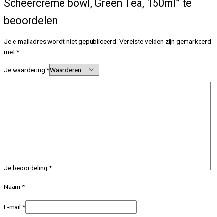
Scheercrème bowl, Green Tea, 150ml” te
beoordelen
Je e-mailadres wordt niet gepubliceerd.
Vereiste velden zijn gemarkeerd
met
*
Je waardering
*
Je beoordeling
*
Naam
*
E-mail
*