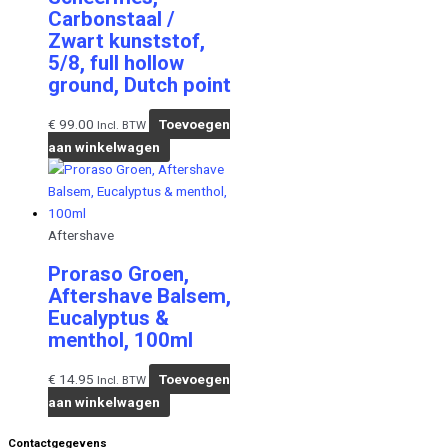
Carbonstaal /
Zwart kunststof,
5/8, full hollow
ground, Dutch point
€
99.00
Toevoegen
Incl. BTW
aan winkelwagen
Aftershave
Proraso Groen,
Aftershave Balsem,
Eucalyptus &
menthol, 100ml
€
14.95
Toevoegen
Incl. BTW
aan winkelwagen
Contactgegevens