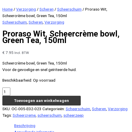
Home
/
Verzorging
/
Scheren
/
Scheerschuim
/ Proraso Wit,
Scheercrème bowl, Green Tea, 150ml
Scheerschuim
,
Scheren
,
Verzorging
Proraso Wit, Scheercrème bowl,
Green Tea, 150ml
€
7.95
Incl. BTW
Scheercrème bowl, Green Tea, 150ml
Voor de gevoelige en snel geïriteerde huid.
Beschikbaarheid:
Op voorraad
Proraso
Wit,
Toevoegen aan winkelwagen
Scheercrème
SKU:
OC-005-E02-023
Categorieën:
Scheerschuim
,
Scheren
,
Verzorging
bowl,
Tags:
Scheercreme
,
scheerschuim
,
scheerzeep
Green
Tea,
Beschrijving
150ml