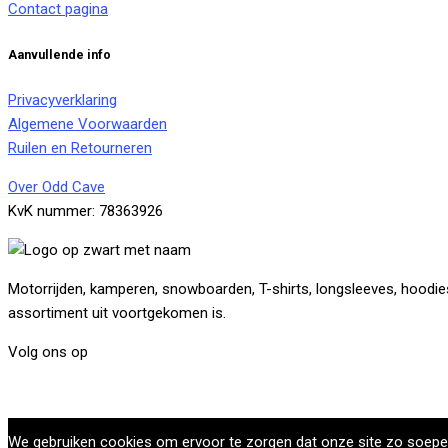
Contact pagina
worden
op
Aanvullende info
de
productpagin
Privacyverklaring
Algemene Voorwaarden
Ruilen en Retourneren
Over Odd Cave
KvK nummer: 78363926
Motorrijden, kamperen, snowboarden, T-shirts, longsleeves, hoodies,
assortiment uit voortgekomen is.
Volg ons op
We gebruiken cookies om ervoor te zorgen dat onze site zo soepel m