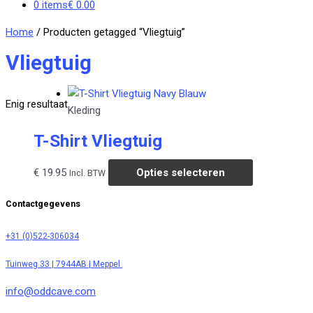
0 items
€ 0.00
Home
/ Producten getagged “Vliegtuig”
Vliegtuig
Enig resultaat
Kleding
T-Shirt Vliegtuig
Dit
€
19.95
Opties selecteren
Incl. BTW
product
Contactgegevens
heeft
meerdere
+31 (0)522-306034
variaties.
Deze
Tuinweg 33 | 7944AB | Meppel
optie
kan
info@oddcave.com
gekozen