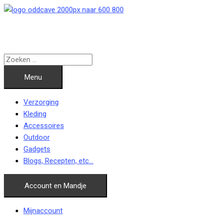
Ga
naar
de
inhoud
Menu
Verzorging
Kleding
Accessoires
Outdoor
Gadgets
Blogs, Recepten, etc…
Account en Mandje
Mijnaccount