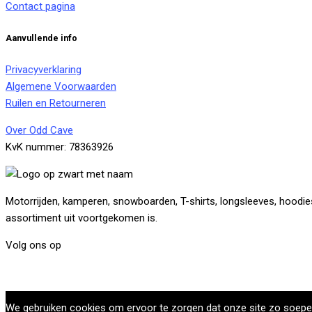
Contact pagina
Aanvullende info
Privacyverklaring
Algemene Voorwaarden
Ruilen en Retourneren
Over Odd Cave
KvK nummer: 78363926
Motorrijden, kamperen, snowboarden, T-shirts, longsleeves, hoodies,
assortiment uit voortgekomen is.
Volg ons op
We gebruiken cookies om ervoor te zorgen dat onze site zo soepel m