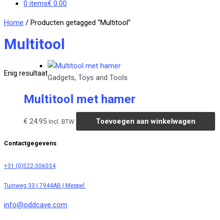
0 items
€ 0.00
Home
/ Producten getagged “Multitool”
Multitool
Enig resultaat
Gadgets, Toys and Tools
Multitool met hamer
€
24.95
Toevoegen aan winkelwagen
Incl. BTW
Contactgegevens
+31 (0)522-306034
Tuinweg 33 | 7944AB | Meppel
info@oddcave.com