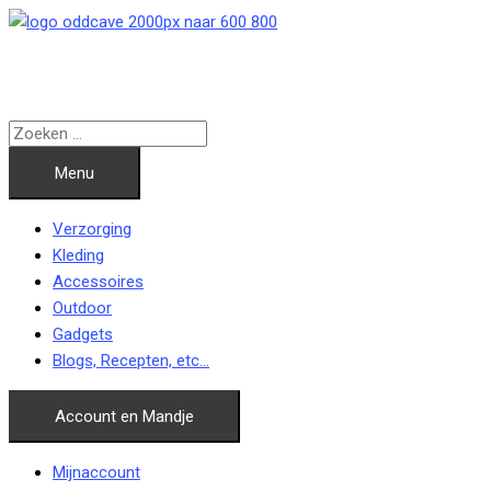
Ga
naar
de
inhoud
Menu
Verzorging
Kleding
Accessoires
Outdoor
Gadgets
Blogs, Recepten, etc…
Account en Mandje
Mijnaccount