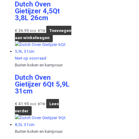
Dutch Oven
Gietijzer 4,5Qt
3,8L 26cm
€
36.95
Toevoegen
Incl. BTW
aan winkelwagen
Niet op voorraad
Buiten koken en kampvuur
Dutch Oven
Gietijzer 6Qt 5,9L
31cm
€
41.95
Lees
Incl. BTW
verder
Buiten koken en kampvuur