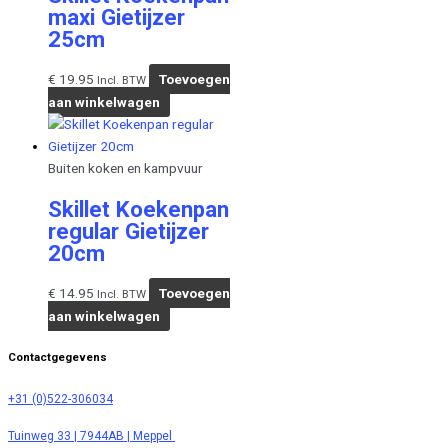
maxi Gietijzer
25cm
€
19.95
Toevoegen
Incl. BTW
aan winkelwagen
Buiten koken en kampvuur
Skillet Koekenpan
regular Gietijzer
20cm
€
14.95
Toevoegen
Incl. BTW
aan winkelwagen
Contactgegevens
+31 (0)522-306034
Tuinweg 33 | 7944AB | Meppel