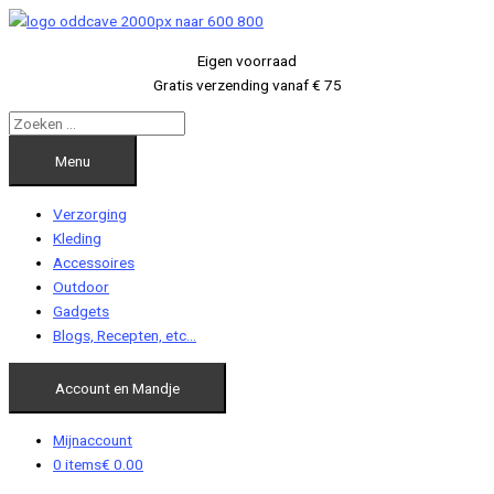
Ga
naar
Eigen voorraad
de
Gratis verzending vanaf € 75
inhoud
Menu
Verzorging
Kleding
Accessoires
Outdoor
Gadgets
Blogs, Recepten, etc…
Account en Mandje
Mijnaccount
0 items
€ 0.00