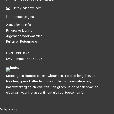
productpagina
info@oddcave.com
Contact pagina
Aanvullende info
Privacyverklaring
Algemene Voorwaarden
Ruilen en Retourneren
Over Odd Cave
KvK nummer: 78363926
Motorrijden, kamperen, snowboarden, T-shirts, longsleeves,
hoodies, goeie koffie, handige spullen, scheermaterialen,
baardverzorging en kwaliteit. Een greep uit de passies van de
eigenaar, waar het assortiment uit voortgekomen is.
Volg ons op