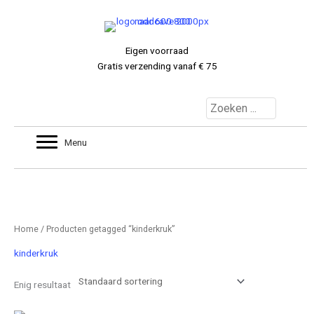
Ga
naar
de
Eigen voorraad
inhoud
Gratis verzending vanaf € 75
MIJNACCOUNT
Menu
0 ITEMS
€ 0.00
Home
/ Producten getagged “kinderkruk”
kinderkruk
Enig resultaat