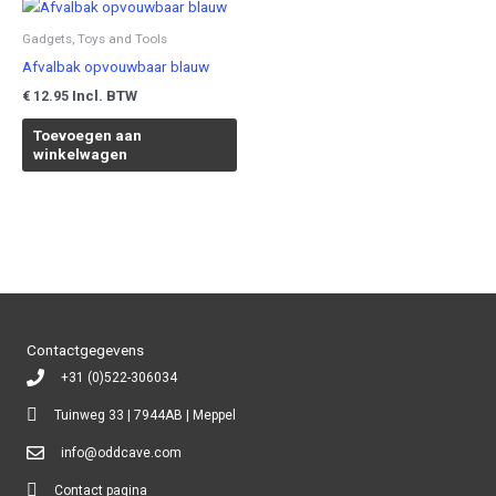
Gadgets, Toys and Tools
Afvalbak opvouwbaar blauw
Incl. BTW
€
12.95
Toevoegen aan
winkelwagen
Contactgegevens
+31 (0)522-306034
Tuinweg 33 | 7944AB | Meppel
info@oddcave.com
Contact pagina