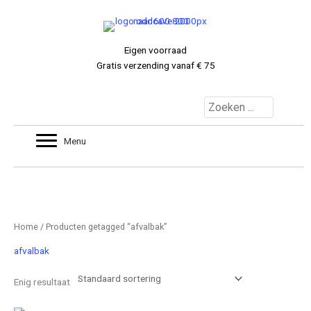
Ga
naar
de
Eigen voorraad
inhoud
Gratis verzending vanaf € 75
MIJNACCOUNT
Menu
0 ITEMS
€ 0.00
Home
/ Producten getagged “afvalbak”
afvalbak
Enig resultaat