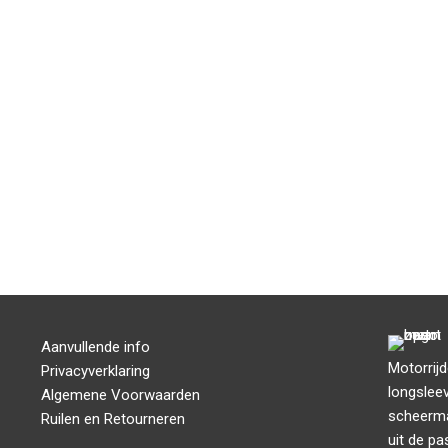
Aanvullende info
Motorrij
Privacyverklaring
longsleev
Algemene Voorwaarden
scheermat
Ruilen en Retourneren
uit de pa